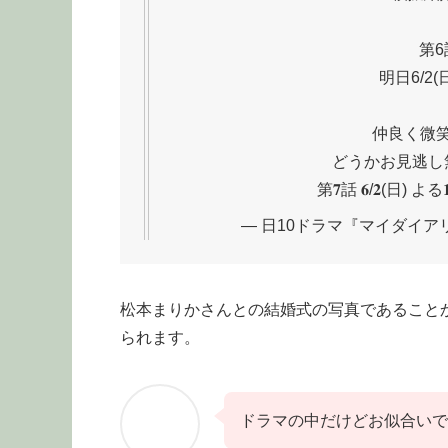
第6
明日6/2(
仲良く微
どうかお見逃し無
第𝟕話 𝟔/𝟐(日) よる
— 日10ドラマ『マイダイアリー』
松本まりかさんとの結婚式の写真であること
られます。
ドラマの中だけどお似合いで