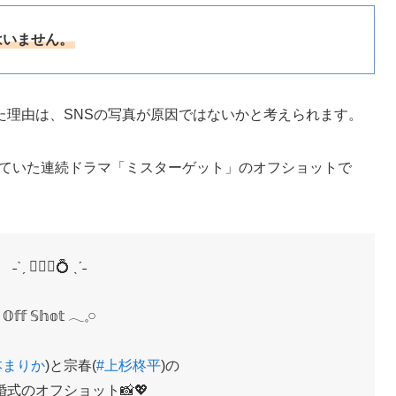
はいません。
た理由は、SNSの写真が原因ではないかと考えられます。
されていた連続ドラマ「ミスターゲット」のオフショットで
˗ˋˏ 👰🏻‍♀️💍 ˎˊ˗
𝕆𝕗𝕗 𝕊𝕙𝕠𝕥 𓂃𓈒𓏸︎︎︎︎
本まりか
)と宗春(
#上杉柊平
)の
式のオフショット📸💖