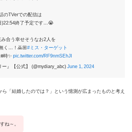
話のTVerでの配信は
日)22:54終了予定です…😭
笑み合う幸せそうなお2人を
く…！🙇🏼
#ミス・ターゲット
𝟏𝟎時✨
pic.twitter.com/RF9nmSEhJI
【公式】 (@mydiary_abc)
June 1, 2024
から「結婚したのでは？」という憶測が広まったものと考え
すね～。