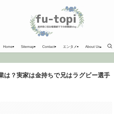
Home
Sitemap
Contact
エンタメ
About Us
業は？実家は金持ちで兄はラグビー選手