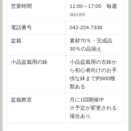
営業時間
11:00～17:00 毎週
㈮㈯㈰
電話番号
042-224-7338
盆栽
素材70％・完成品
30％の品揃え
小品盆栽用の鉢
小品盆栽用の古鉢か
ら初心者向けのお手
頃な鉢まで約600種
類ある
盆栽教室
月に1回開催中
※予定が変更される
場合あり