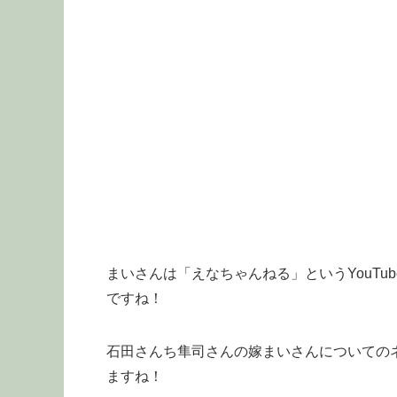
まいさんは「えなちゃんねる」というYouT
ですね！
石田さんち隼司さんの嫁まいさんについての
ますね！