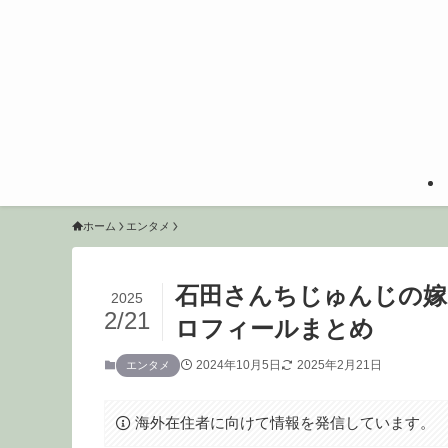
ホーム
エンタメ
石田さんちじゅんじの嫁
2025
2/21
ロフィールまとめ
2024年10月5日
2025年2月21日
エンタメ
海外在住者に向けて情報を発信しています。