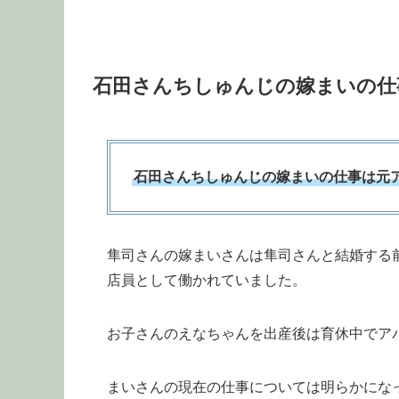
石田さんちしゅんじの嫁まいの仕
石田さんちしゅんじの嫁まいの仕事は元
隼司さんの嫁まいさんは隼司さんと結婚する前
店員として働かれていました。
お子さんのえなちゃんを出産後は育休中でア
まいさんの現在の仕事については明らかにな