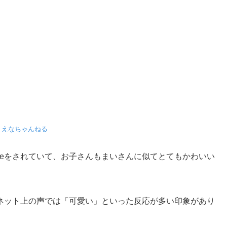
えなちゃんねる
ubeをされていて、お子さんもまいさんに似てとてもかわいい
ネット上の声では「可愛い」といった反応が多い印象があり