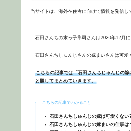
当サイトは、海外在住者に向けて情報を発信し
石田さんちの末っ子隼司さんは2020年12月
石田さんちしゅんじさんの嫁まいさんは可愛
こちらの記事では「石田さんちじゅんじの嫁
と題してまとめていきます。
こちらの記事でわかること
石田さんちしゅんじの嫁は可愛くない?
石田さんちしゅんじの嫁まいの仕事は