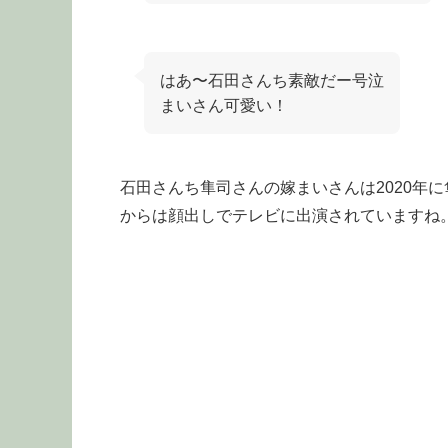
はあ〜石田さんち素敵だー号泣
まいさん可愛い！
石田さんち隼司さんの嫁まいさんは2020年に
からは顔出しでテレビに出演されていますね