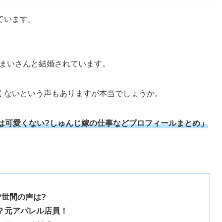
ています。
にまいさんと結婚されています。
くないという声もありますが本当でしょうか。
は可愛くない?しゅんじ嫁の仕事などプロフィールまとめ」
世間の声は?
？元アパレル店員！