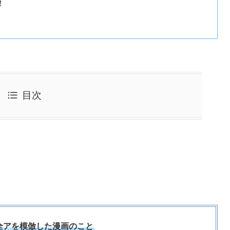
！
目次
全アを模倣した漫画のこと