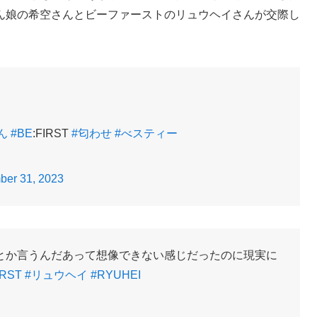
ん娘の希空さんとビーファーストのリュウヘイさんが交際し
ん
#BE
:FIRST
#匂わせ
#べスティー
er 31, 2023
とか言うんだあって想像できない感じだったのに現実に
IRST
#リュウヘイ
#RYUHEI