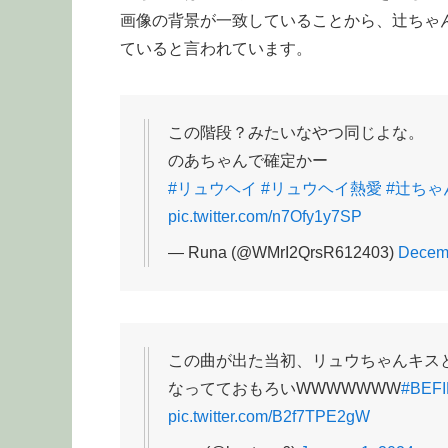
画像の背景が一致していることから、辻ちゃ
ていると言われています。
この階段？みたいなやつ同じよな。
のあちゃんで確定かー
#リュウヘイ
#リュウヘイ熱愛
#辻ちゃ
pic.twitter.com/n7Ofy1y7SP
— Runa (@WMrI2QrsR612403)
Decemb
この曲が出た当初、リュウちゃんキス
なってておもろいWWWWWWW
#BEF
pic.twitter.com/B2f7TPE2gW