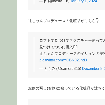
— p. (@besty__6)
January 1, 2024
辻ちゃんプロデュースの化粧品がこちら👇
ロフトで見つけてテクスチャー使って
見つけてついに購入❤️‍🔥
辻ちゃんプロデュースのイリュンの美容
pic.twitter.com/YOBN02Jnd3
— ともみ (@camera815)
December 8,
左側の写真(右側)に映っている化粧品が辻ち