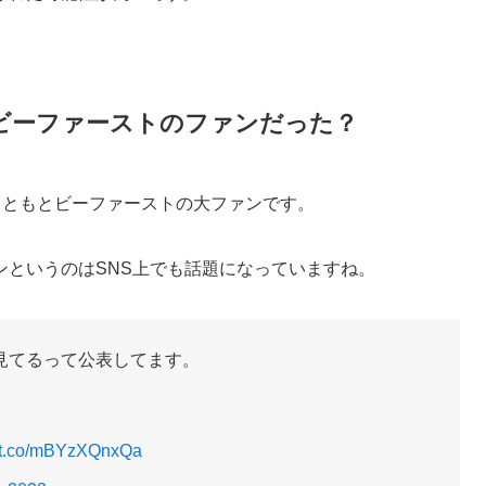
とビーファーストのファンだった？
もともとビーファーストの大ファンです。
ンというのはSNS上でも話題になっていますね。
見てるって公表してます。
//t.co/mBYzXQnxQa