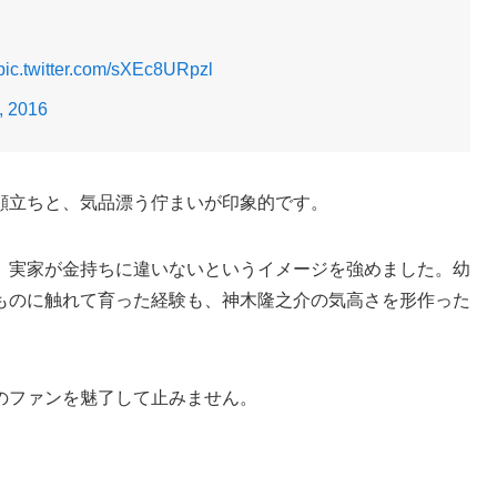
pic.twitter.com/sXEc8URpzl
, 2016
顔立ちと、気品漂う佇まいが印象的です。
、実家が金持ちに違いないというイメージを強めました。幼
ものに触れて育った経験も、神木隆之介の気高さを形作った
のファンを魅了して止みません。