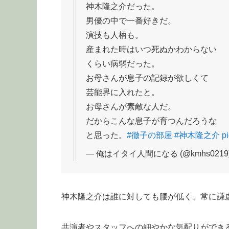
神木隆之介だった。
男優の中で一番好きだ。
演技も人柄も。
産まれた時はいつ死ぬかわからない
くらい病弱だった。
お母さんが息子の記録が欲しくて
芸能界に入れたと。
お母さんが素敵な人だ。
だからこんな息子が育つんだろうな
と思った。
#徹子の部屋
#神木隆之介
p
— 俺はイタイ人間になる (@kmhs0219
神木隆之介は誰に対しても腰が低く、常に謙
共演者やスタッフへの細やかな気配りができ